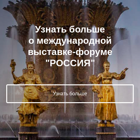
Узнать больше
о международной
выставке-форуме
"РОССИЯ"
Узнать больше