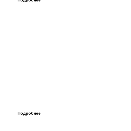
Подробнее
ЕВРОПЕЙСКО-
АЗИАТСКИЙ ПРАВОВОЙ
КОНГРЕСС
8-11 июня состоялся один из крупнейших российских
юридических конгрессов в России - Европейско-Азиатский
Правовой Конгресс (ЕАПК 2022).⠀
Подробнее